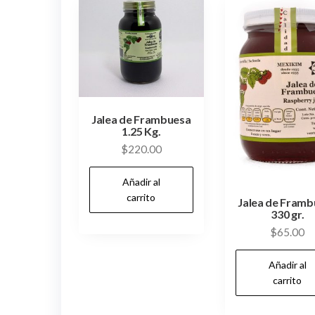
Jalea de Frambuesa
1.25 Kg.
$
220.00
Añadir al
carrito
Jalea de Fram
330 gr.
$
65.00
Añadir al
carrito