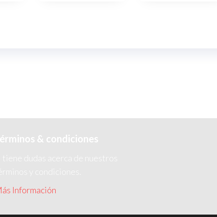
érminos & condiciones
i tiene dudas acerca de nuestros
érminos y condiciones.
ás Información