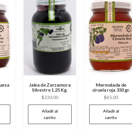
buesa
Jalea de Zarzamora
Mermelada de
Silvestre 1.25 Kg.
ciruela roja 330 gr.
$
220.00
$
65.00
Añadir al
Añadir al
carrito
carrito