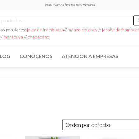
Naturaleza hecha mermelada
r
as populares:
jalea de frambuesa
//
mango chutney
//
jarabe de frambue
//
maracuya
//
chabacano
LOG
CONÓCENOS
ATENCIÓN A EMPRESAS