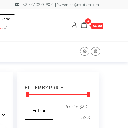
+52 777 327 0907 ||
ventas@mexikim.com
Buscar
0
$0.00
sa
//
FILTER BY PRICE
Precio
Precio
Precio:
$60
—
Filtrar
mínimo
máximo
$220