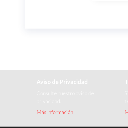
Aviso de Privacidad
T
Consulte nuestro aviso de
S
privacidad.
t
Más Información
M