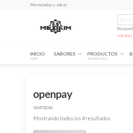
Saltar
Mermeladas y Jaleas
al
Busca
contenido
Mexikim
por:
Búsqued
naranja
INICIO
SABORES
PRODUCTOS
B
NEW!
SEASON SALE!
openpay
openpay
Mostrando todos los 4 resultados