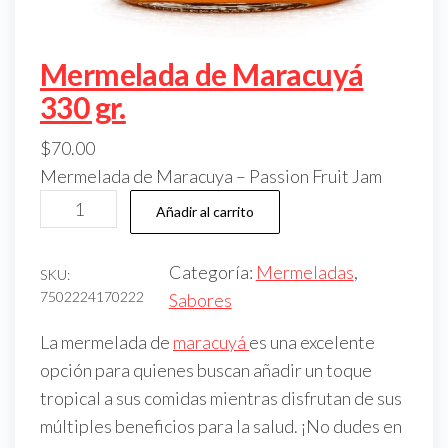
Mermelada de Maracuyá
330 gr.
$
70.00
Mermelada de Maracuya – Passion Fruit Jam
M
Añadir al carrito
e
r
Categoría:
Mermeladas
, 
SKU:
m
7502224170222
Sabores
e
La mermelada de
maracuyá
es una excelente
l
opción para quienes buscan añadir un toque
a
tropical a sus comidas mientras disfrutan de sus
d
múltiples beneficios para la salud. ¡No dudes en
a