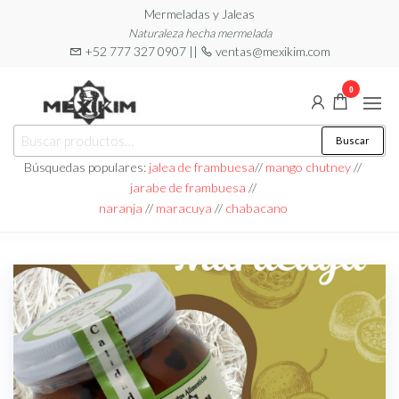
Saltar
Mermeladas y Jaleas
Naturaleza hecha mermelada
al
+52 777 327 0907 ||
ventas@mexikim.com
contenido
0
Mexikim
Buscar
Buscar
por:
Búsquedas populares:
jalea de frambuesa
//
mango chutney
//
jarabe de frambuesa
//
naranja
//
maracuya
//
chabacano