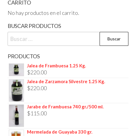
c
CARRITO
a
No hay productos en el carrito.
n
BUSCAR PRODUCTOS
t
Buscar:
i
d
a
PRODUCTOS
d
Jalea de Frambuesa 1.25 Kg.
$
220.00
Jalea de Zarzamora Silvestre 1.25 Kg.
$
220.00
Jarabe de Frambuesa 740 gr./500 ml.
$
115.00
Mermelada de Guayaba 330 gr.