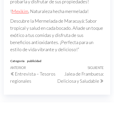
probarla y disfrutar de sus propiedades!
d
e
!
Mexikim
, Naturaleza hecha mermelada!
M
Descubre la Mermelada de Maracuyá: Sabor
a
tropical y salud en cada bocado. Añade un toque
r
exótico a tus comidas y disfruta de sus
a
beneficios antioxidantes. ¡Perfecta para un
c
estilo de vida vibrante y delicioso!”
u
y
Categoría
publicidad
á
Navegación
Entrada
ANTERIOR
SIGUIENTE
Sigu
3
Entrevista – Tesoros
Jalea de Frambuesa:
de
anterior
entr
3
regionales
Deliciosa y Saludable
entradas
0
g
r
.